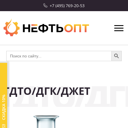
+7 (495) 769-20-53
Search Button
Search
for:
ТДТО/ДГ
ТДТО/ДГК/ДЖЕТ
СКИДКА 10%