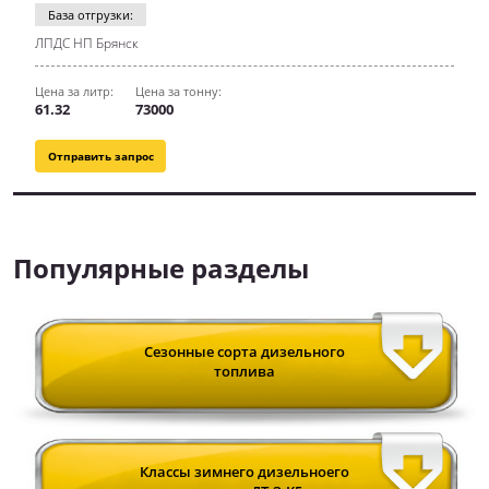
База отгрузки:
ЛПДС НП Брянск
Цена за литр:
Цена за тонну:
61.32
73000
Отправить запрос
Популярные разделы
Сезонные сорта дизельного
топлива
Классы зимнего дизельноего