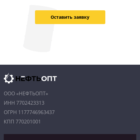
Оставить заявку
ООО «НЕФТЬОПТ»
ИНН 7702423313
ОГРН 1177746963437
КПП 770201001