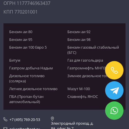
ОГРН 1177746963437
КПП 770201001
Бензин аи 80
Бензин аи 92
Бензин аи 95
Бензин аи 98
Бензин аи 100 Евро 5
Бензин газовый стабильный
(БГС)
Битум
Газ для газгольдера
Газпром добыча Надым
Газпромнефть МНПЗ
Дизельное топливо
Зимнее дизельное топливо
(солярка)
Летнее дизельное топливо
Мазут М-100
ПБА (Пропан бутан
Славнефть ЯНОС
автомобильный)
+7 (495) 769-20-53
Электродный проезд, д.
8А, офис № 7
zakaz@neftopt.ru