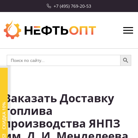
+7 (495) 769-20-53
Search Button
Search
for:
Заказать Доставку
СКИДКА 10%
топлива
производства ЯНПЗ
им. Д. И. Менделеева