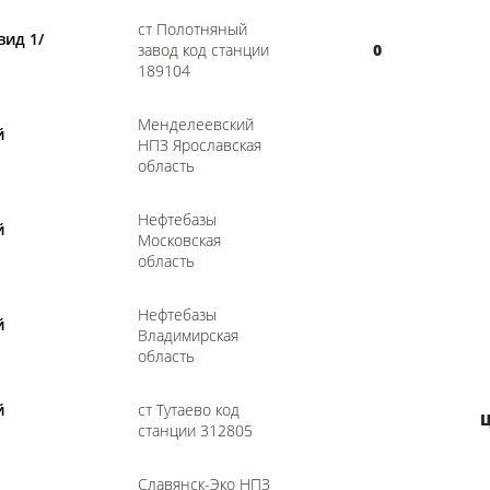
ст Полотняный
вид 1/
завод код станции
0
189104
Менделеевский
й
НПЗ Ярославская
область
Нефтебазы
й
Московская
область
Нефтебазы
й
Владимирская
область
й
ст Тутаево код
Ц
станции 312805
Славянск-Эко НПЗ