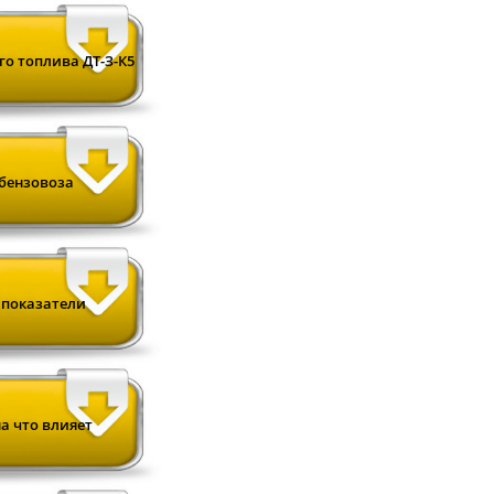
о топлива ДТ-З-К5
бензовоза
 показатели
а что влияет