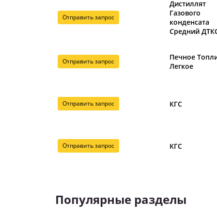
Дистиллят
Газового
Отправить запрос
конденсата
Средний ДТК
Печное Топл
Отправить запрос
Легкое
Отправить запрос
КГС
Отправить запрос
КГС
Популярные разделы