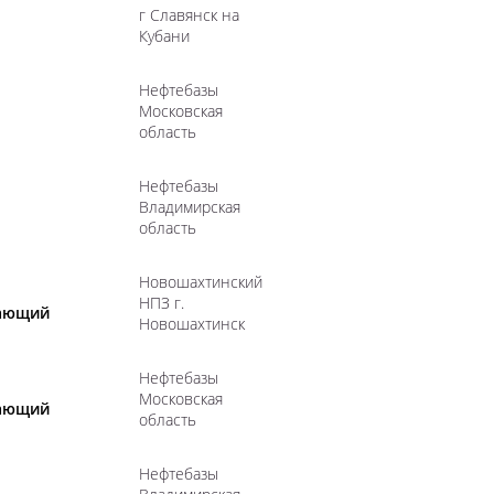
г Славянск на
Кубани
Нефтебазы
Московская
область
Нефтебазы
Владимирская
область
Новошахтинский
НПЗ г.
вающий
Новошахтинск
Нефтебазы
Московская
вающий
область
Нефтебазы