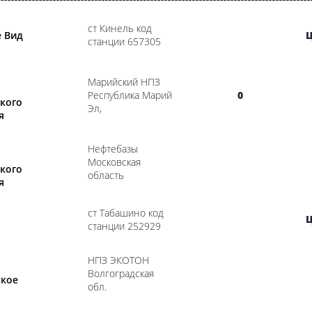
ст Кинель код
е Вид
Ц
станции 657305
Марийский НПЗ
Республика Марий
0
кого
Эл,
я
Нефтебазы
Московская
кого
область
я
ст Табашино код
Ц
станции 252929
НПЗ ЭКОТОН
Волгоградская
ское
обл.