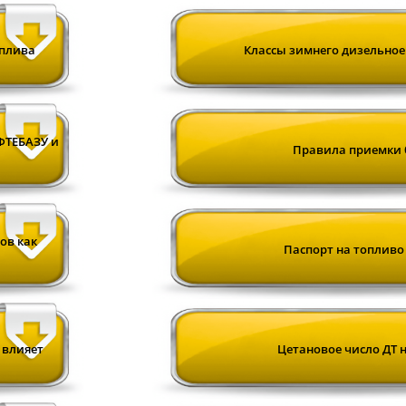
оплива
Классы зимнего дизельноег
ФТЕБАЗУ и
Правила приемки 
ов как
Паспорт на топливо
 влияет
Цетановое число ДТ н