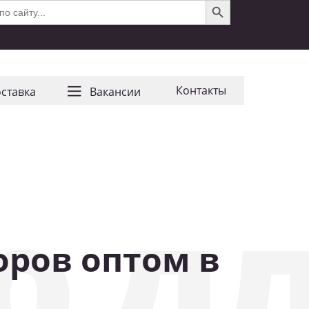
Контакты
ставка
Ваканcии
о дл
оров оптом в