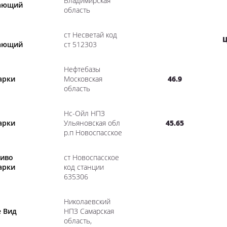
Владимирская
вающий
область
ст Несветай код
Ц
вающий
ст 512303
Нефтебазы
арки
Московская
46.9
область
Нс-Ойл НПЗ
арки
Ульяновская обл
45.65
р.п Новоспасское
ливо
ст Новоспасское
арки
код станции
635306
Николаевский
е Вид
НПЗ Самарская
область,