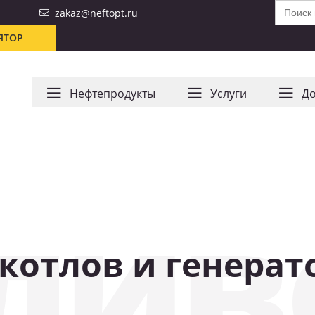
Search
zakaz@neftopt.ru
for:
ЯТОР
Нефтепродукты
Услуги
До
лив
котлов и генерат