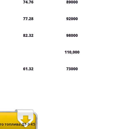
74.76
89000
77.28
92000
82.32
98000
110,000
61.32
73000
о топлива ДТ-З-К5