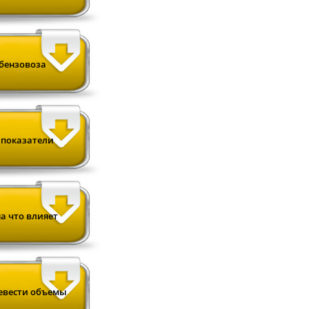
бензовоза
 показатели
а что влияет
ревести объемы