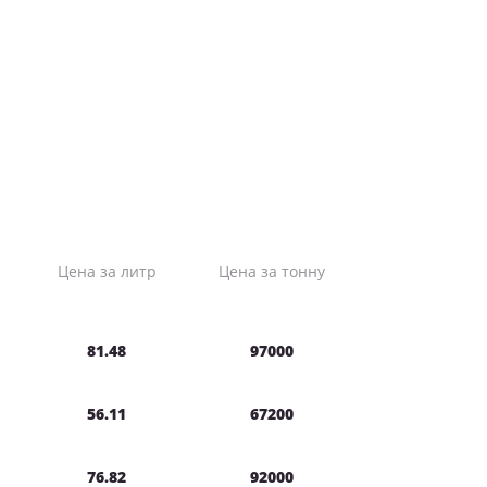
Цена за литр
Цена за тонну
81.48
97000
56.11
67200
76.82
92000