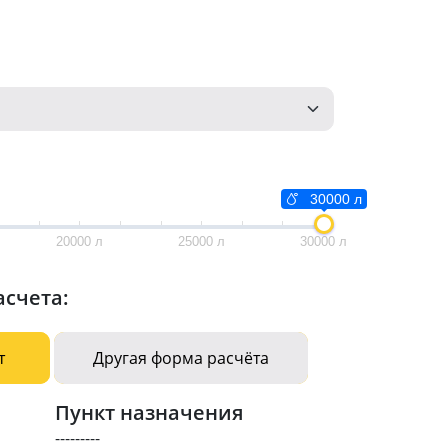
30000 л
20000 л
25000 л
30000 л
асчета:
т
Другая форма расчёта
Пункт назначения
---------