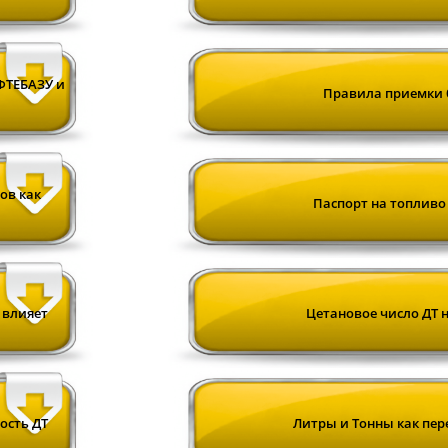
ФТЕБАЗУ и
Правила приемки 
ов как
Паспорт на топливо
 влияет
Цетановое число ДТ н
ость ДТ
Литры и Тонны как пе