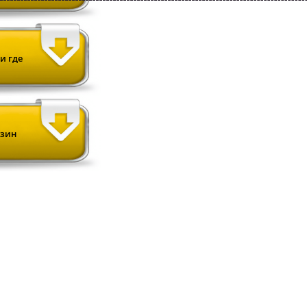
и где
нзин