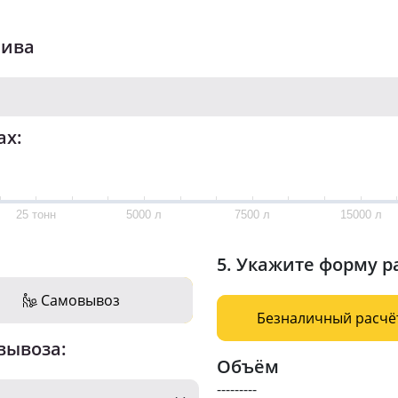
лива
ах:
25 тонн
5000 л
7500 л
15000 л
5. Укажите форму р
Самовывоз
Безналичный расчё
вывоза:
Объём
---------