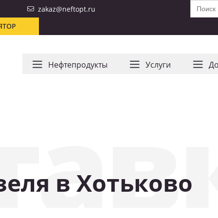
Search
zakaz@neftopt.ru
for:
ЯТОР
Нефтепродукты
Услуги
До
тав
зеля в Хотьково