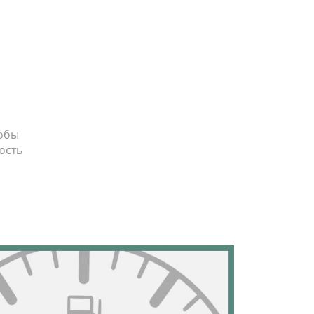
тобы
ость