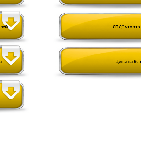
елей
ЛПДС что это 
а
Цены на Бе