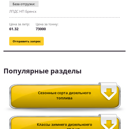
База отгрузки:
ЛПДС НП Брянск
Цена за литр:
Цена за тонну:
61.32
73000
Отправить запрос
Популярные разделы
Сезонные сорта дизельного
топлива
Классы зимнего дизельноего