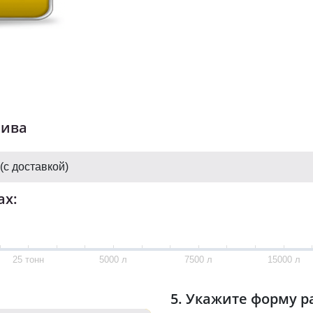
лива
ах:
25 тонн
5000 л
7500 л
15000 л
5. Укажите форму р