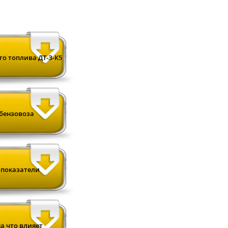
о топлива ДТ-З-К5
бензовоза
 показатели
а что влияет