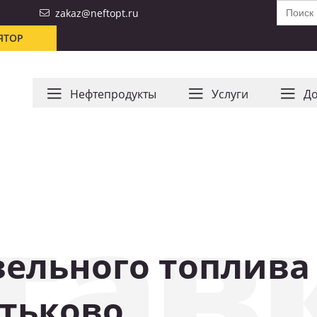
Search
zakaz@neftopt.ru
for:
ЯТОР
Нефтепродукты
Услуги
До
тав
зельного топлива 
отьково