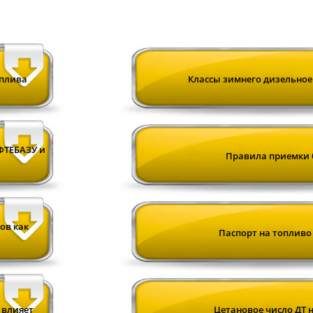
оплива
Классы зимнего дизельноег
ФТЕБАЗУ и
Правила приемки 
ов как
Паспорт на топливо
 влияет
Цетановое число ДТ н