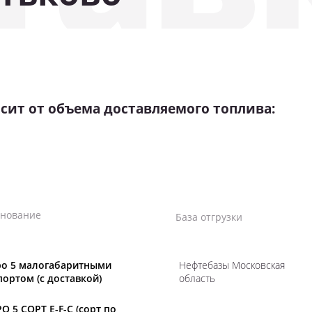
сит от объема доставляемого топлива:
нование
База отгрузки
ро 5 малогабаритными
Нефтебазы Московская
портом (с доставкой)
область
О 5 СОРТ E-F-C (сорт по