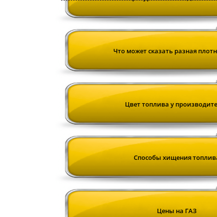
Что может сказать разная плотн
Цвет топлива у производит
Cпособы хищения топлив
Цены на ГАЗ