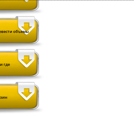
ревести объемы
и где
нзин