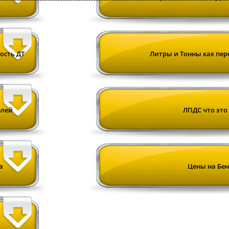
ость ДТ
Литры и Тонны как пе
елей
ЛПДС что это 
а
Цены на Бе