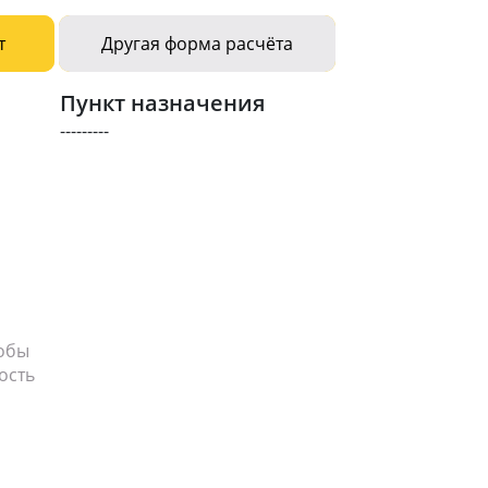
т
Другая форма расчёта
Пункт назначения
---------
тобы
ость