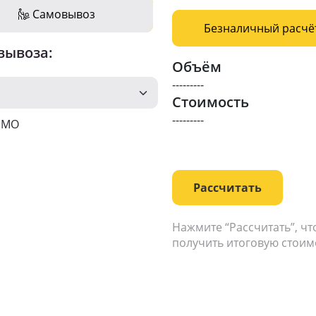
Самовывоз
Безналичный расчё
вывоза:
Объём
---------
Стоимость
---------
о МО
Рассчитать
Нажмите “Рассчитать”, ч
получить итоговую стоим