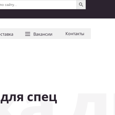
Контакты
ставка
Ваканcии
ка д
для спец