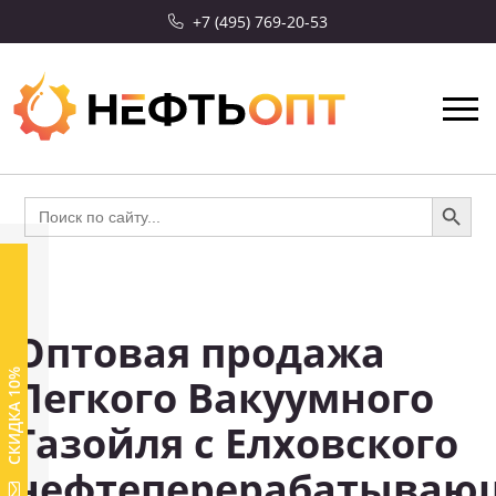
+7 (495) 769-20-53
Search Button
Search
for:
Оптовая продажа
СКИДКА 10%
Легкого Вакуумного
Газойля с Елховского
нефтеперерабатываю