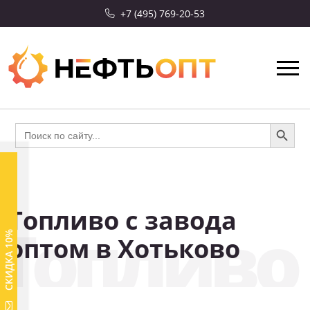
+7 (495) 769-20-53
Search Button
Search
for:
Топливо с завода
Топливо 
СКИДКА 10%
оптом в Хотьково