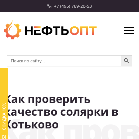
+7 (495) 769-20-53
Search Button
Search
for:
Как проверить
СКИДКА 10%
качество солярки в
Как пров
Хотьково