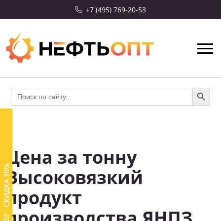
+7 (495) 769-20-53
Search Button
Search
for:
Цена за тонну
СКИДКА 10%
Высоковязкий
продукт
производства ЯНПЗ